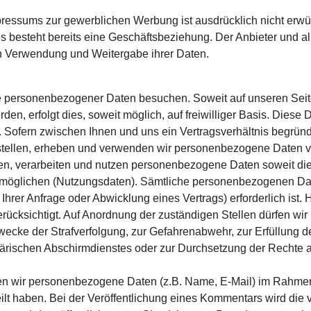
essums zur gewerblichen Werbung ist ausdrücklich nicht erwüns
er es besteht bereits eine Geschäftsbeziehung. Der Anbieter und
n Verwendung und Weitergabe ihrer Daten.
 personenbezogener Daten besuchen. Soweit auf unseren Sei
den, erfolgt dies, soweit möglich, auf freiwilliger Basis. Dies
 Sofern zwischen Ihnen und uns ein Vertragsverhältnis begründet
 stellen, erheben und verwenden wir personenbezogene Daten v
ben, verarbeiten und nutzen personenbezogene Daten soweit dies 
öglichen (Nutzungsdaten). Sämtliche personenbezogenen Dat
hrer Anfrage oder Abwicklung eines Vertrags) erforderlich ist. 
ücksichtigt. Auf Anordnung der zuständigen Stellen dürfen wir 
Zwecke der Strafverfolgung, zur Gefahrenabwehr, zur Erfüllung 
rischen Abschirmdienstes oder zur Durchsetzung der Rechte am 
n wir personenbezogene Daten (z.B. Name, E-Mail) im Rahmen
eilt haben. Bei der Veröffentlichung eines Kommentars wird di