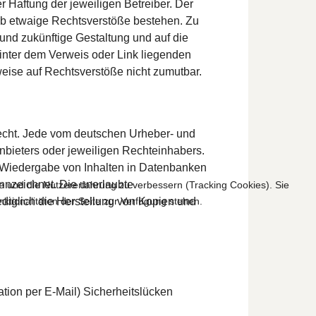
r Haftung der jeweiligen Betreiber. Der
, ob etwaige Rechtsverstöße bestehen. Zu
 und zukünftige Gestaltung und auf die
hinter dem Verweis oder Link liegenden
nweise auf Rechtsverstöße nicht zumutbar.
recht. Jede vom deutschen Urheber- und
nbieters oder jeweiligen Rechteinhabers.
w. Wiedergabe von Inhalten in Datenbanken
nnzeichnet. Die unerlaubte
te und die Nutzererfahrung zu verbessern (Tracking Cookies). Sie
ktionalitäten der Seite zur Verfügung stehen.
 Lediglich die Herstellung von Kopien und
ation per E-Mail) Sicherheitslücken