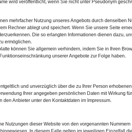
r Name wird veröffentlicht, wenn Sie nicht unter Pseudonym gesc
en mehrfacher Nutzung unseres Angebots durch denselben Nutz
 Ihrem Rechner ablegt und speichert. Wenn Sie unsere Seite erne
derzuerkennen. Die so erlangten Informationen dienen dazu, u
zu ermöglichen.
latte können Sie allgemein verhindern, indem Sie in Ihren Bro
 Funktionseinschränkung unserer Angebote zur Folge haben.
entgeltlich und unverzüglich über die zu Ihrer Person erhobene
erwendung Ihrer angegeben persönlichen Daten mit Wirkung für 
an den Anbieter unter den Kontaktdaten im Impressum.
ne Nutzungen dieser Website von den vorgenannten Nummern 1.
 hingewiesen. In diesem Falle gelten im jeweiligen Einzelfall