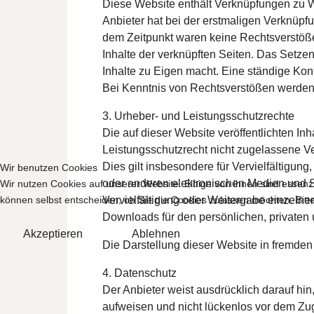
Diese Website enthält Verknüpfungen zu Web
Anbieter hat bei der erstmaligen Verknüpf
dem Zeitpunkt waren keine Rechtsverstöße e
Inhalte der verknüpften Seiten. Das Setzen
Inhalte zu Eigen macht. Eine ständige Kont
Bei Kenntnis von Rechtsverstößen werden j
3. Urheber- und Leistungsschutzrechte
Die auf dieser Website veröffentlichten I
Leistungsschutzrecht nicht zugelassene Ve
Dies gilt insbesondere für Vervielfältigu
Wir benutzen Cookies
oder anderen elektronischen Medien und Sy
Wir nutzen Cookies auf unserer Website. Einige von ihnen sind essenzi
können selbst entscheiden, ob Sie die Cookies zulassen möchten. Bitte
Vervielfältigung oder Weitergabe einzelner 
Downloads für den persönlichen, privaten 
Akzeptieren
Ablehnen
Die Darstellung dieser Website in fremden F
4. Datenschutz
Der Anbieter weist ausdrücklich darauf hin
aufweisen und nicht lückenlos vor dem Zugr