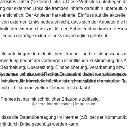
sites Dritter ("externe Links"). Diese Websites unterliegen de
ung der externen Links die fremden Inhalte daraufhin überprüft
rsichtlich. Der Anbieter hat keinerlei Einfluss auf die aktuelle
 von externen Links bedeutet nicht, dass sich der Anbieter die 
rolle der externen Links ist für den Anbieter ohne konkrete Hi
edoch derartige externe Links unverzüglich gelöscht.
nhalte unterliegen dem deutschen Urheber- und Leistungsschutz
rwertung bedarf der vorherigen schriftlichen Zustimmung des A
ng, Bearbeitung, Übersetzung, Einspeicherung, Verarbeitung bz
stemen. Inhalte und Rechte Dritter sind dabei als solche geke
ell für den Betrieb der Seite, während andere uns helfen, diese Websi
 beachten Sie, dass bei einer Ablehnung womöglich nicht mehr alle Fun
Inhalte oder kompletter Seiten ist nicht gestattet und strafbar.
und nicht kommerziellen Gebrauch ist erlaubt.
rames ist nur mit schriftlicher Erlaubnis zulässig.
Weitere Informationen
|
Impressum
, dass die Datenübertragung im Internet (z.B. bei der Kommunik
iff durch Dritte geschützt werden kann.